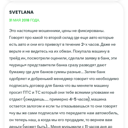
SVETLANA
31 МАЯ 2018 ГОДА.
Это настоящие мошенники, цены не фиксированы.
Говорят про какой то второй склад где еще авто которые
есть авто и они его привезут в течение 2-х часов. Даже не
верьте и не видитесь на их обман. Покупала машину в
трейд ин, посмотрели оценили, сделали заявку в банк, эти
«курицы» представители банка сразу разводят дают
бумажку где для банков суммы разные… Затем банк
одобряет и добренький менеджер говорит что необходимо
подписать договор для банка что вы меняете машину
просит ПТС и ТС который они тебе всякими уловками не
отдают (ожидаешь….. примерно 4-5 часов), машина
остается залогом и если ты отказываешься то они говорят
«ну вы же сами подписали что передаете нам автомобиль,
он теперь наш, а когда мы его продадим, то вернем вам
деньги (может быть)… Меня мурыжили с 11 часов дня до