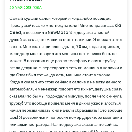
29 МАЯ 2018 ГОДА.
Самый худший салон который я когда либо посещал.
Прислушайтесь ко мне, покупатели! Мне понравилась Kia
Ceed, я позвонил в NewMotors и девушка с чистой
душой сказала, что машина есть в наличии. Я поехал в этот
салон. Мне ехать пришлось долго, 70 км, когда я приехал,
менеджер мне говорил что машины нет, и никак быть не
может. Я позвонил еще раз по телефону и опять трубку
взяла девушка, я переспросил есть ли машина в наличии и
где Ответ был тот же, да есть, машина стоит в салоне.
Когда я сказал что стою сейчас в салоне и не вижу данного
автомобиля, и менеджер говорит что их нет, девушка сразу
сказала что бы мы подождали минутку, после чего скинула
трубку! Это вообще привело меня в дикий ужас и злость, я
начал перезванивать, они начали сбрасывать! Это вообще
шок! Я дозвонился и попросил номер директора компании
или администратора. На что девушка сказала что сейчас
соединит, и как вы думаете что произошло? Она снова