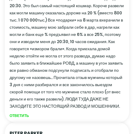
20:30. Это был самый настоящий кошмар. Короче развели
как могли машину оказалась дороже на 20 % (вместо 800
тыс. 1 070 000тыс.) Все «подарки» на 8 марта вхерачили в
стоимость, машину мою забрали себе в дар, нагрели как
могли и банк еще % предъявил не 6% а все 25%, поэтому
они и изводили меня до 20:30, 10 часов ожидания. Как
говорится «измором брали». Когда приехала домой
неделю отойти не могла от этого развода, думаю надо
было заявить в ближайшее РОВД, а машину в угон заявить
все равно обманом подсунули подписать и отобрали по
другому не назовешь.. Прочитала отзыв мужчины который
3 дня с ними разбирался и все закончилось выездом
скорой помощи от того что мужчине стало плохо (от внес
деньги и его также развели). ЛЮДИ ТУДА ДАЖЕ НЕ
ЗАХОДИТЕ ЭТО НАСТОЯЩИЙ РАЗВОД И МОШЕННИКИ.
ОТВЕТИТЬ
PITER PARKER