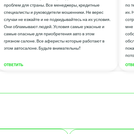
проблем для страны. Все менеджеры, кредитные
по т
специалисты и руководители мошенники. Не верес
их. 
случаи не езжайте и не подкидывайтесь на их условия.
сотр
Они обламывают людей. Условия самые ужасные и
мне 
самые опасные для приобретения авто в этом
собс
грязном салоне. Все аферисты которые работают в
обсл
этом автосалоне. Будьте внимательны!
пока
пото
ОТВЕТИТЬ
ОТВ