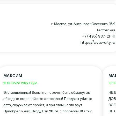
г. Москва, ул. Антонова-Овсеенко, 15с1
Тестовская
+7 (495) 937-21-41
https://avto-city.ru
МАКСИМ
МА
21 ЯНВАРЯ 2022 ГОДА.
18 Я
Это мошенники! Всем кто не хочет быть обманутым
НЕ 
обходите стороной этот автосалон! Продают убитые
ДОВ
авто, скручивают пробег, и при этом нагло врут.
ВСЕ
Приобрел у них Шкоду Ети 2015г. с пробегом 107 тыс.
НЕ 