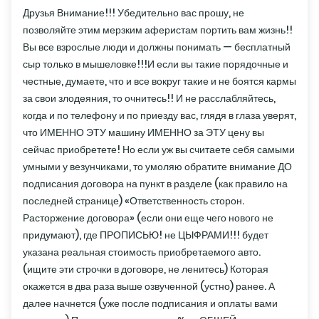
Друзья Внимание!!! Убедительно вас прошу, не
позволяйте этим мерзким аферистам портить вам жизнь!!
Вы все взрослые люди и должны понимать — бесплатный
сыр только в мышеловке!!!И если вы такие порядочные и
честные, думаете, что и все вокруг такие и не боятся кармы
за свои злодеяния, то очнитесь!! И не расслабляйтесь,
когда и по телефону и по приезду вас, глядя в глаза уверят,
что ИМЕННО ЭТУ машину ИМЕННО за ЭТУ цену вы
сейчас приобретете! Но если уж вы считаете себя самыми
умными у везунчиками, то умоляю обратите внимание ДО
подписания договора на пункт в разделе (как правило на
последней странице) «Ответственность сторон.
Расторжение договора» (если они еще чего нового не
придумают), где ПРОПИСЬЮ! не ЦЫФРАМИ!!! будет
указана реальная стоимость приобретаемого авто.
(ищите эти строчки в договоре, не ленитесь) Которая
окажется в два раза выше озвученной (устно) ранее. А
далее начнется (уже после подписания и оплаты вами