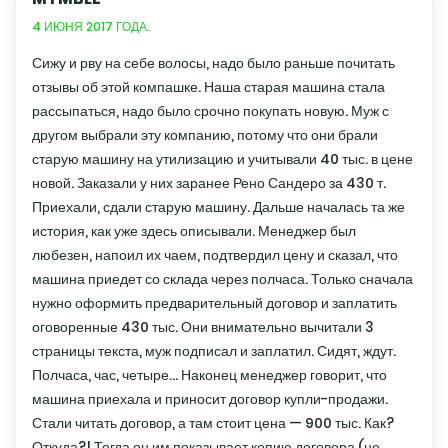
4 ИЮНЯ 2017 ГОДА.
Сижу и рву на себе волосы, надо было раньше почитать
отзывы об этой компашке. Наша старая машина стала
рассыпаться, надо было срочно покупать новую. Муж с
другом выбрали эту компанию, потому что они брали
старую машину на утилизацию и учитывали 40 тыс. в цене
новой. Заказали у них заранее Рено Сандеро за 430 т.
Приехали, сдали старую машину. Дальше началась та же
история, как уже здесь описывали. Менеджер был
любезен, напоил их чаем, подтвердил цену и сказал, что
машина приедет со склада через полчаса. Только сначала
нужно оформить предварительный договор и заплатить
оговоренные 430 тыс. Они внимательно вычитали 3
страницы текста, муж подписал и заплатил. Сидят, ждут.
Полчаса, час, четыре… Наконец менеджер говорит, что
машина приехала и приносит договор купли-продажи.
Стали читать договор, а там стоит цена — 900 тыс. Как?
Откуда?! Тогда он им показывает копию договора (не